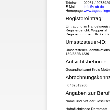
Telefax:
02051 / 207392
E-Mail:
info@t-ab.de
Homepage:
www.tagespfleg
Registereintrag:
Eintragung im Handelsregist
Registergericht: Wuppertal
Registernummer: HRB 2532
Umsatzsteuer-ID:
Umsatzsteuer-Identifikati
139/5825/1239
Aufsichtsbehörde:
Gesundheitsamt Kreis Mett
Abrechnungskennz
IK 462519260
Angaben zur Berufs
Name und Sitz der Gesellsch
Haftpflichtkasse Darmstadt