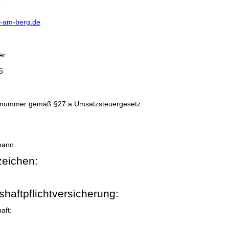
9
e-am-berg.de
er.
5
onsnummer gemäß §27 a Umsatzsteuergesetz:
mann
eichen:
haftpflichtversicherung:
aft: